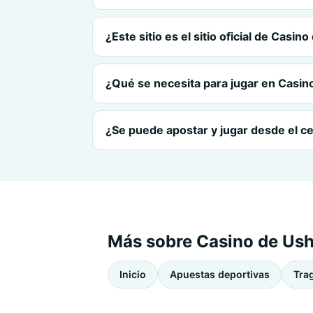
¿Este sitio es el sitio oficial de Casin
¿Qué se necesita para jugar en Casin
¿Se puede apostar y jugar desde el ce
Más sobre Casino de Us
Inicio
Apuestas deportivas
Tra