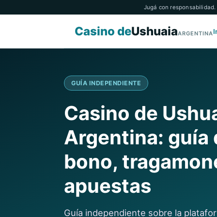
Jugá con responsabilidad. 
Casino de
Ushuaia
I
ARGENTINA
GUÍA INDEPENDIENTE
Casino de Ushua
Argentina: guía 
bono, tragamon
apuestas
Guía independiente sobre la platafor