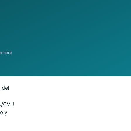
oción)
 del
BU/CVU
e y