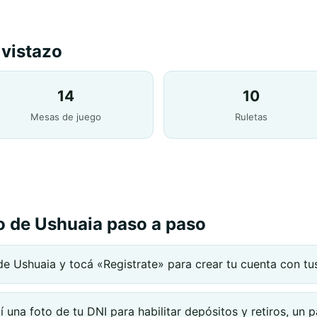
 vistazo
14
10
Mesas de juego
Ruletas
 de Ushuaia paso a paso
o de Ushuaia y tocá «Registrate» para crear tu cuenta con tu
bí una foto de tu DNI para habilitar depósitos y retiros, un