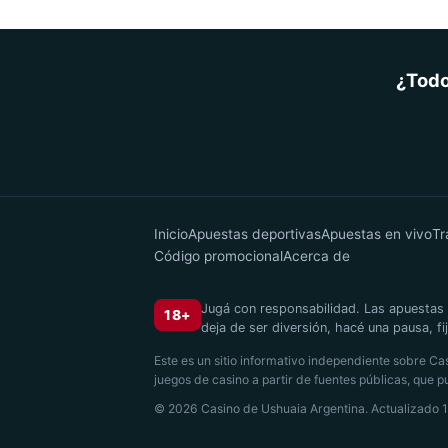
¿Todo
Inicio
Apuestas deportivas
Apuestas en vivo
T
Código promocional
Acerca de
Jugá con responsabilidad. Las apuestas y
18+
deja de ser diversión, hacé una pausa, f
Este es un sitio informativo independiente sobre Cas
juegos de casino a partir de fuentes públicas, que p
© 2026 Casino de Ushuaia Argentina. Actualizado 1