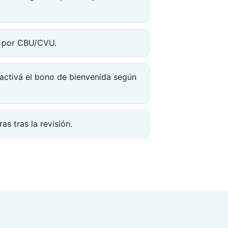
a por CBU/CVU.
 activá el bono de bienvenida según
as tras la revisión.