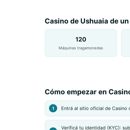
Casino de Ushuaia de un
120
Máquinas tragamonedas
Cómo empezar en Casino
Entrá al sitio oficial de Casin
Verificá tu identidad (KYC): su